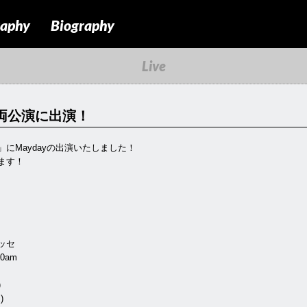
raphy
Biography
Live
4」両公演に出演！
14」にMaydayの出演いたしました！
ります！
ッセ
00am
)
)