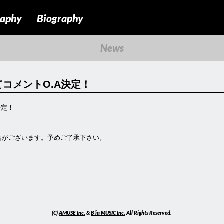
raphy
Biography
News
コメントO.A決定！
決定！
合がございます。予めご了承下さい。
(C)
AMUSE Inc.
&
B’in MUSIC Inc.
All Rights Reserved.