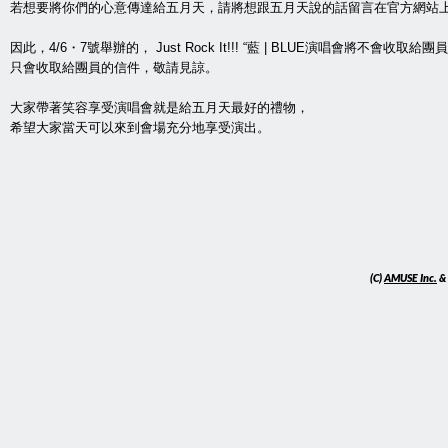
若想要將你們的心意傳達給五月天，請將想跟五月天說的話留言在官方網站
因此，4/6・7號舉辦的， Just Rock It!!! “藍 | BLUE演唱會將不會收取給
只會收取給團員的信件，敬請見諒。
大家帶著笑容享受演唱會就是給五月天最好的禮物，
希望大家當天可以來到會場充分地享受演出。
(C)
AMUSE Inc.
&