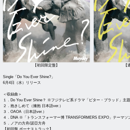
【初回限定盤】 【通常
Single「Do You Ever Shine?」
6月4日（水）リリース
＜収録曲＞
１．Do You Ever Shine？ ※フジテレビ系ドラマ「ビター・ブラッド」主
２．抱きしめて（擁抱 日本語ver.）
３．OAOA（日本語ver.）
４．DNA ※「トランスフォーマー博 TRANSFORMERS EXPO」テーマソ
５．ノアの方舟/諾亞方舟
【初回盤 ボーナストラック】